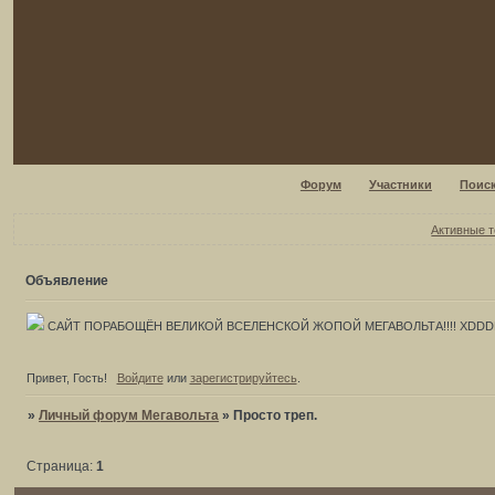
Форум
Участники
Поис
Активные 
Объявление
САЙТ ПОРАБОЩЁН ВЕЛИКОЙ ВСЕЛЕНСКОЙ ЖОПОЙ МЕГАВОЛЬТА!!!! XDD
Привет, Гость!
Войдите
или
зарегистрируйтесь
.
»
Личный форум Мегавольта
»
Просто треп.
Страница:
1