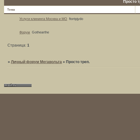
Просто т
Тема
Услуги клининга Москва и МО
ftortpjydo
Форум
Gothearthe
Страница:
1
»
Личный форум Мегавольта
»
Просто треп.